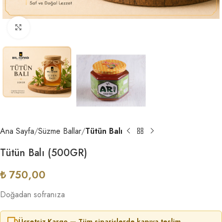
Büyütmek için tıklayın
Ana Sayfa
Süzme Ballar
Tütün Balı
Tütün Balı (500GR)
₺
750,00
Doğadan sofranıza
Ücretsiz Kargo — Tüm siparişlerde kapıya teslim