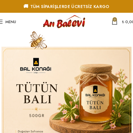
🚚
TÜM SİPARİŞLERDE ÜCRETSİZ KARGO
0
MENU
₺
0,0