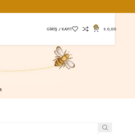
0
GIRIŞ / KAYIT
₺
0,00
R