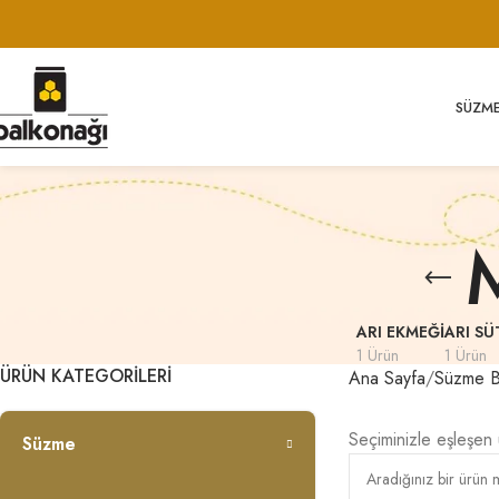
SÜZM
ARI EKMEĞI
ARI SÜ
1 Ürün
1 Ürün
ÜRÜN KATEGORİLERİ
Ana Sayfa
Süzme Ba
Seçiminizle eşleşen
Süzme