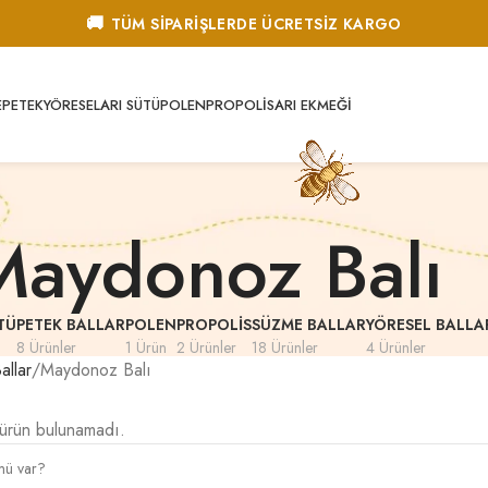
🚚
TÜM SİPARİŞLERDE ÜCRETSİZ KARGO
E
PETEK
YÖRESEL
ARI SÜTÜ
POLEN
PROPOLIS
ARI EKMEĞI
Maydonoz Balı
TÜ
PETEK BALLAR
POLEN
PROPOLIS
SÜZME BALLAR
YÖRESEL BALLA
8 Ürünler
1 Ürün
2 Ürünler
18 Ürünler
4 Ürünler
llar
Maydonoz Balı
 ürün bulunamadı.