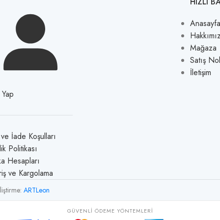
HIZLI B
Anasayf
Hakkımı
Mağaza
Satış No
İletişim
ş Yap
l ve İade Koşulları
lik Politikası
a Hesapları
riş ve Kargolama
liştirme:
ARTLeon
GÜVENLI ÖDEME YÖNTEMLERI