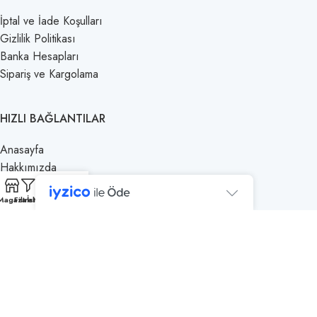
İptal ve İade Koşulları
Gizlilik Politikası
Banka Hesapları
Sipariş ve Kargolama
HIZLI BAĞLANTILAR
Anasayfa
Hakkımızda
0
Mağaza
Magaza
Filtreler
İstek Listesi
Sepet
Hesabım
Satış Noktalarımız
İletişim
2025
BAL KONAĞI
| Tüm hakları saklıdır. | Web Tasarım ve Geliştirme:
ARTLeon
GÜVENLI ÖDEME YÖNTEMLERI