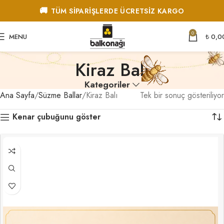
🚚
TÜM SİPARİŞLERDE ÜCRETSİZ KARGO
0
MENU
₺
0,0
Kiraz Balı
Kategoriler
Ana Sayfa
Süzme Ballar
Kiraz Balı
Tek bir sonuç gösteriliyor
Kenar çubuğunu göster