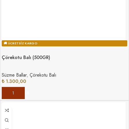
🚚 ÜCRETSIZ KARGO
Çörekotu Balı (500GR)
Süzme Ballar
,
Çörekotu Balı
₺
1.300,00
SEPETE EKLE