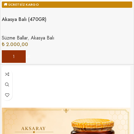
🚚 ÜCRETSIZ KARGO
Akasya Balı (470GR)
Süzme Ballar
,
Akasya Balı
₺
2.000,00
SEPETE EKLE