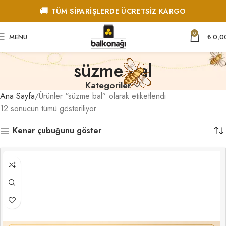
🚚
TÜM SİPARİŞLERDE ÜCRETSİZ KARGO
0
MENU
₺
0,0
süzme bal
Kategoriler
Ana Sayfa
Ürünler “süzme bal” olarak etiketlendi
12 sonucun tümü gösteriliyor
Kenar çubuğunu göster