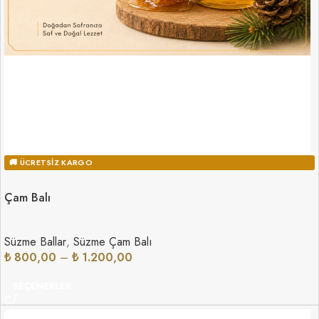
🚚 ÜCRETSIZ KARGO
Çam Balı
Süzme Ballar
,
Süzme Çam Balı
₺
800,00
–
₺
1.200,00
SEÇENEKLER