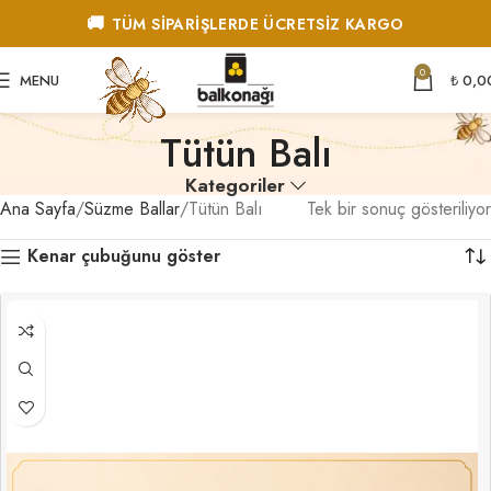
🚚
TÜM SİPARİŞLERDE ÜCRETSİZ KARGO
0
MENU
₺
0,0
Tütün Balı
Kategoriler
Ana Sayfa
Süzme Ballar
Tütün Balı
Tek bir sonuç gösteriliyor
Kenar çubuğunu göster