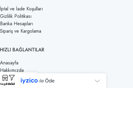
İptal ve İade Koşulları
Gizlilik Politikası
Banka Hesapları
Sipariş ve Kargolama
HIZLI BAĞLANTILAR
Anasayfa
Hakkımızda
0
Mağaza
Magaza
Filtreler
İstek Listesi
Sepet
Hesabım
Satış Noktalarımız
İletişim
2025
BAL KONAĞI
| Tüm hakları saklıdır. | Web Tasarım ve Geliştirme:
ARTLeon
GÜVENLI ÖDEME YÖNTEMLERI