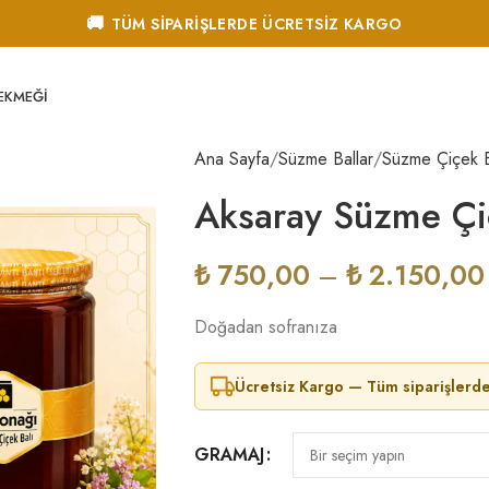
🚚
TÜM SİPARİŞLERDE ÜCRETSİZ KARGO
 EKMEĞI
Ana Sayfa
Süzme Ballar
Süzme Çiçek 
Aksaray Süzme Çi
₺
750,00
–
₺
2.150,00
Doğadan sofranıza
Ücretsiz Kargo — Tüm siparişlerde
GRAMAJ