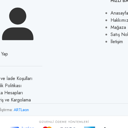
HIZLI B
Anasayf
Hakkımı
Mağaza
Satış No
İletişim
ş Yap
l ve İade Koşulları
lik Politikası
a Hesapları
riş ve Kargolama
liştirme:
ARTLeon
GÜVENLI ÖDEME YÖNTEMLERI