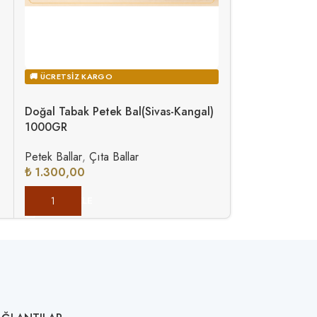
🚚 ÜCRETSIZ KARGO
🚚 ÜCRETSIZ KA
Doğal Tabak Petek Bal(Sivas-Kangal)
Kestane Balı
1000GR
Süzme Ballar
,
K
Petek Ballar
,
Çıta Ballar
₺
2.000,00
₺
1.300,00
SEÇENEKLER
SEPETE EKLE