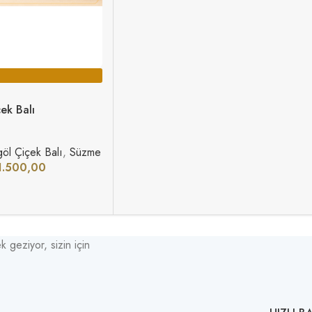
ek Balı
göl Çiçek Balı
,
Süzme Ballar
.500,00
k geziyor, sizin için