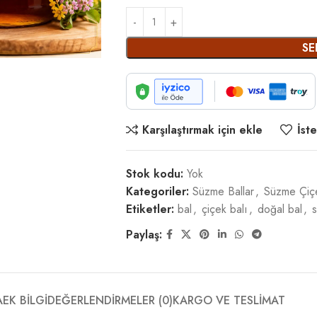
SE
Karşılaştırmak için ekle
İste
Stok kodu:
Yok
Kategoriler:
Süzme Ballar
,
Süzme Çiç
Etiketler:
bal
,
çiçek balı
,
doğal bal
,
Paylaş:
A
EK BILGI
DEĞERLENDIRMELER (0)
KARGO VE TESLİMAT