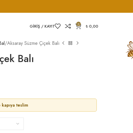
0
GIRIŞ / KAYIT
₺
0,00
Bal
Aksaray Süzme Çiçek Balı
çek Balı
 kapıya teslim