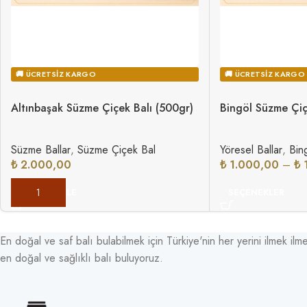
🚚 ÜCRETSIZ KARGO
🚚 ÜCRETSIZ KARGO
Altınbaşak Süzme Çiçek Balı (500gr)
Bingöl Süzme Çiç
Süzme Ballar
,
Süzme Çiçek Bal
Yöresel Ballar
,
Bin
₺
2.000,00
₺
1.000,00
–
₺
1
SEPETE EKLE
SEÇENEKLER
En doğal ve saf balı bulabilmek için Türkiye'nin her yerini ilmek ilme
en doğal ve sağlıklı balı buluyoruz.