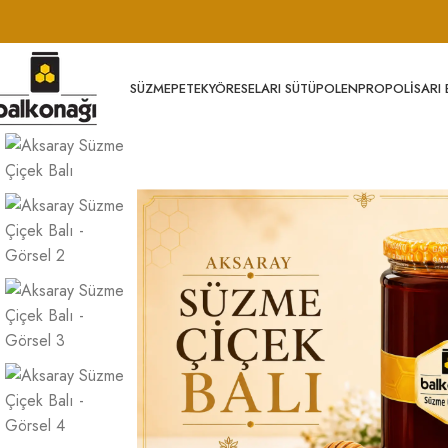
SÜZME
PETEK
YÖRESEL
ARI SÜTÜ
POLEN
PROPOLIS
ARI