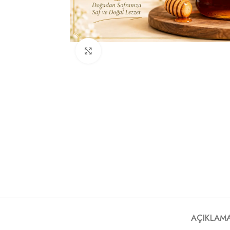
Büyütmek için tıklayın
AÇIKLAM