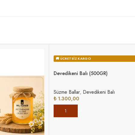
🚚 ÜCRETSIZ KARGO
Devedikeni Balı (500GR)
Süzme Ballar
,
Devedikeni Balı
₺
1.300,00
SEPETE EKLE