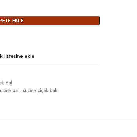
PETE EKLE
k listesine ekle
ek Bal
süzme bal
,
süzme çiçek balı