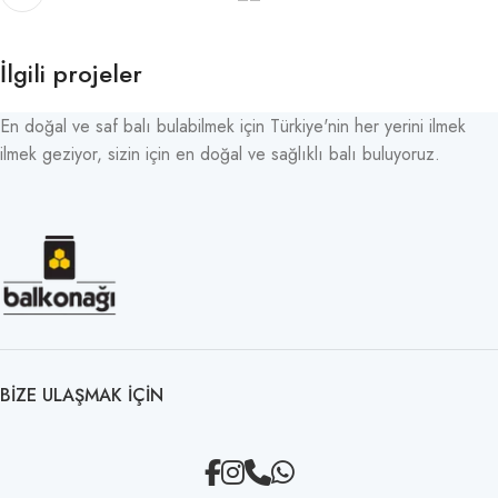
İlgili projeler
En doğal ve saf balı bulabilmek için Türkiye'nin her yerini ilmek
ilmek geziyor, sizin için en doğal ve sağlıklı balı buluyoruz.
Imperdiet mauris a nontin
Accessories
BIZE ULAŞMAK IÇIN