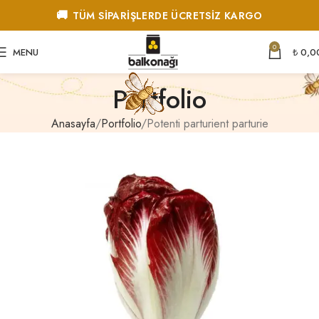
🚚
TÜM SİPARİŞLERDE ÜCRETSİZ KARGO
0
MENU
₺
0,0
Portfolio
Anasayfa
Portfolio
Potenti parturient parturie