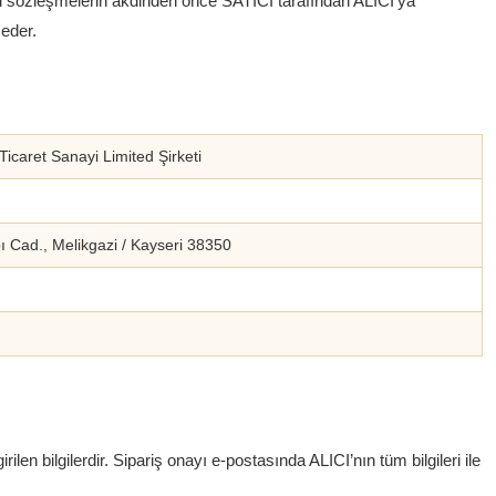
li sözleşmelerin akdinden önce SATICI tarafından ALICI’ya
 eder.
icaret Sanayi Limited Şirketi
ı Cad., Melikgazi / Kayseri 38350
rilen bilgilerdir. Sipariş onayı e-postasında ALICI’nın tüm bilgileri ile