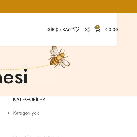
0
GIRIŞ / KAYIT
₺
0,00
mesi
KATEGORILER
Kategori yok