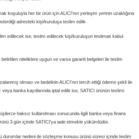
 koşuluyla her bir ürün için ALICI’nın yerleşim yerinin uzaklığına
terdiği adresteki kişi/kuruluşa teslim edilir.
m edilecek ise, teslim edilecek kişi/kuruluşun teslimatı kabul
irtilen niteliklere uygun ve varsa garanti belgeleri ile teslim
lanmış olması ve bedelinin ALICI’nın tercih ettiği ödeme şekli ile
veya banka kayıtlarında iptal edilir ise, SATICI ürünün teslimi
 kişilerce haksız kullanılması sonucunda ilgili banka veya finans
rünü 3 gün içinde SATICI’ya iade etmekle yükümlüdür.
ü durumlar nedeni ile sözleşme konusu ürünü süresi içinde teslim