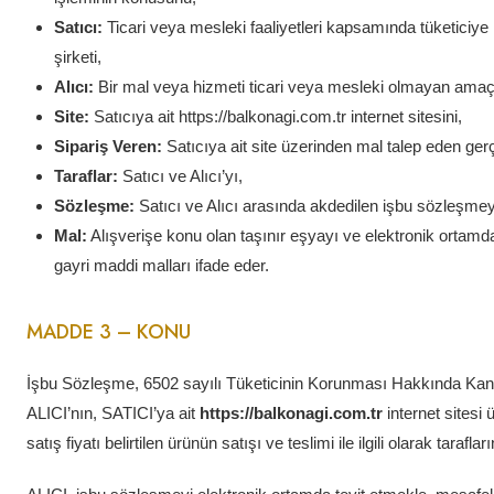
Satıcı:
Ticari veya mesleki faaliyetleri kapsamında tüketici
şirketi,
Alıcı:
Bir mal veya hizmeti ticari veya mesleki olmayan amaçla
Site:
Satıcıya ait https://balkonagi.com.tr internet sitesini,
Sipariş Veren:
Satıcıya ait site üzerinden mal talep eden gerç
Taraflar:
Satıcı ve Alıcı’yı,
Sözleşme:
Satıcı ve Alıcı arasında akdedilen işbu sözleşmey
Mal:
Alışverişe konu olan taşınır eşyayı ve elektronik ortamd
gayri maddi malları ifade eder.
MADDE 3 – KONU
İşbu Sözleşme, 6502 sayılı Tüketicinin Korunması Hakkında Kan
ALICI’nın, SATICI’ya ait
https://balkonagi.com.tr
internet sitesi 
satış fiyatı belirtilen ürünün satışı ve teslimi ile ilgili olarak tara