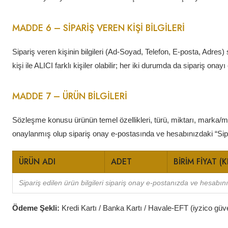
MADDE 6 – SİPARİŞ VEREN KİŞİ BİLGİLERİ
Sipariş veren kişinin bilgileri (Ad-Soyad, Telefon, E-posta, Adres) 
kişi ile ALICI farklı kişiler olabilir; her iki durumda da sipariş onayı
MADDE 7 – ÜRÜN BİLGİLERİ
Sözleşme konusu ürünün temel özellikleri, türü, miktarı, marka/mo
onaylanmış olup sipariş onay e-postasında ve hesabınızdaki “Sipa
ÜRÜN ADI
ADET
BIRIM FIYAT (
Sipariş edilen ürün bilgileri sipariş onay e-postanızda ve hesabı
Ödeme Şekli:
Kredi Kartı / Banka Kartı / Havale-EFT (iyzico güv