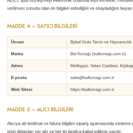
ALICI, işbu sözleşmeyi elektronik ortamda teyit etmekle, mesafe
verilmesi zorunlu olan ön bilgileri edindiğini ve onayladığını beyan
MADDE 4 – SATICI BİLGİLERİ
Ünvan
Bybal Gıda Tarım ve Hayvancılık T
Marka
Bal Konağı (balkonagi.com.tr)
Adres
Melikgazi, Vatan Caddesi, Kiçikap
E-posta
satis@balkonagi.com.tr
Web Sitesi
https://balkonagi.com.tr
MADDE 5 – ALICI BİLGİLERİ
Alıcıya ait teslimat ve fatura bilgileri sipariş aşamasında sisteme gi
ürün detayları yer alır ve her iki tarafça kabul edilmiş sayılır.