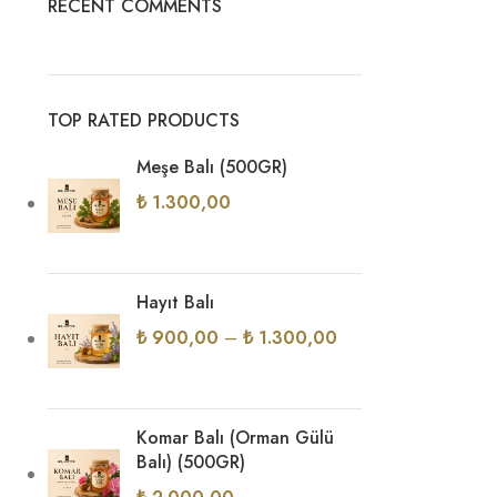
RECENT COMMENTS
TOP RATED PRODUCTS
Meşe Balı (500GR)
₺
1.300,00
Hayıt Balı
₺
900,00
–
₺
1.300,00
Komar Balı (Orman Gülü
Balı) (500GR)