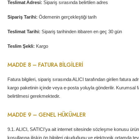
Teslimat Adresi:
Sipariş sırasında belirtilen adres
Sipariş Tarihi:
Ödemenin gerçekleştiği tarih
Teslimat Tarihi:
Sipariş tarihinden itibaren en geç 30 gün
Teslim Şekli:
Kargo
MADDE 8 – FATURA BİLGİLERİ
Fatura bilgileri, sipariş sırasında ALICI tarafından girilen fatura adr
kargo paketinin içinde veya e-posta yoluyla gönderilir. Kurumsal fa
belirtilmesi gerekmektedir.
MADDE 9 – GENEL HÜKÜMLER
9.1. ALICI, SATICI’ya ait internet sitesinde sözleşme konusu ürünün
koşullarına ilişkin ön bilgileri okuduğunu ve elektronik ortamda teyi