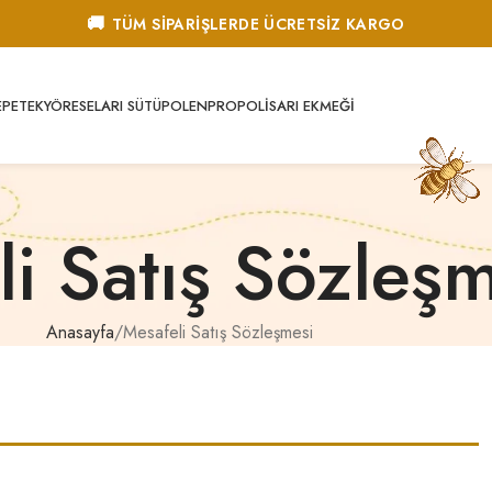
🚚
TÜM SİPARİŞLERDE ÜCRETSİZ KARGO
E
PETEK
YÖRESEL
ARI SÜTÜ
POLEN
PROPOLIS
ARI EKMEĞI
i Satış Sözleş
Anasayfa
Mesafeli Satış Sözleşmesi