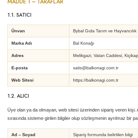
MADDE 1 – TARAFLAR
1.1. SATICI
Ünvan
Bybal Gıda Tarım ve Hayvancılık T
Marka Adı
Bal Konağı
Adres
Melikgazi, Vatan Caddesi, Kiçikap
E-posta
satis@balkonagi.com.tr
Web Sitesi
https://balkonagi.com.tr
1.2. ALICI
Üye olan ya da olmayan, web sitesi üzerinden sipariş veren kişi. Al
sırasında sisteme girilen bilgiler olup sözleşmenin ayrılmaz bir pa
Ad – Soyad
Sipariş formunda belirtilen bilgi